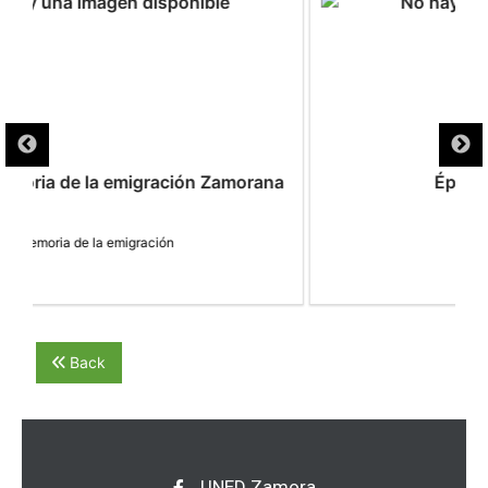
a
Época de ARRIEROS
Back
UNED Zamora